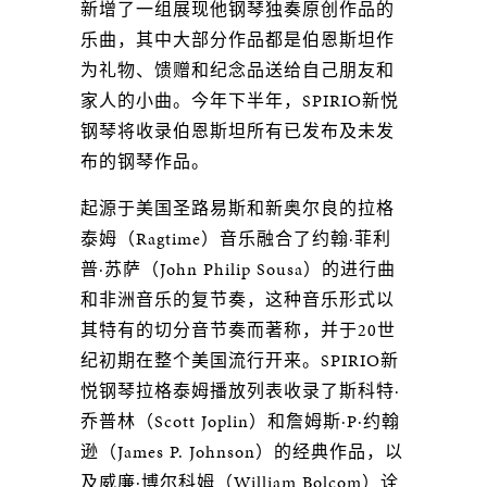
新增了一组展现他钢琴独奏原创作品的
乐曲，其中大部分作品都是伯恩斯坦作
为礼物、馈赠和纪念品送给自己朋友和
家人的小曲。今年下半年，SPIRIO新悦
钢琴将收录伯恩斯坦所有已发布及未发
布的钢琴作品。
起源于美国圣路易斯和新奥尔良的拉格
泰姆（Ragtime）音乐融合了约翰·菲利
普·苏萨（John Philip Sousa）的进行曲
和非洲音乐的复节奏，这种音乐形式以
其特有的切分音节奏而著称，并于20世
纪初期在整个美国流行开来。SPIRIO新
悦钢琴拉格泰姆播放列表收录了斯科特·
乔普林（Scott Joplin）和詹姆斯·P·约翰
逊（James P. Johnson）的经典作品，以
及威廉·博尔科姆（William Bolcom）诠