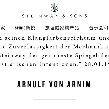
之家
SPIRIO新悦
施坦威家族产品
音乐会和
h seinen Klangfarbenreichtum und
之家北京
施坦威钢琴
te Zuverlässigkeit der Mechanik i
顺义旗舰店
波士顿钢琴
Steinway der genaueste Spiegel de
stlerischen Intentionen.” 28.01.
之家上海
郎朗钢琴
浦东旗舰店
艾塞克斯钢琴
ARNULF VON ARNIM
之家西安
之家杭州