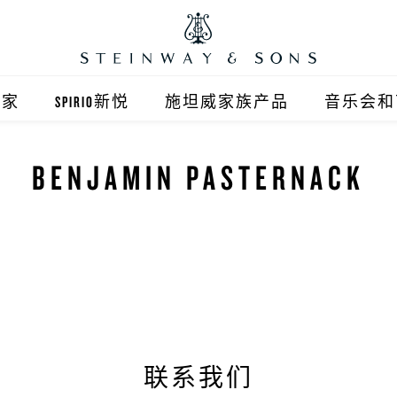
之家
SPIRIO新悦
施坦威家族产品
音乐会和
之家北京
施坦威钢琴
BENJAMIN PASTERNACK
顺义旗舰店
波士顿钢琴
之家上海
郎朗钢琴
浦东旗舰店
艾塞克斯钢琴
之家西安
之家杭州
联系我们