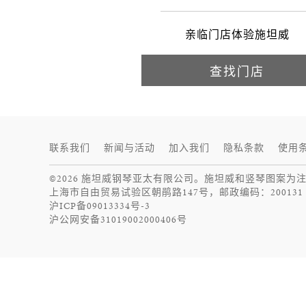
施坦威
亲临门店体验施坦威
查找门店
联系我们
新闻与活动
加入我们
隐私条款
使用
©2026 施坦威钢琴亚太有限公司。施坦威和竖琴图案为
上海市自由贸易试验区朝鹃路147号，邮政编码：200131
沪ICP备09013334号-3
沪公网安备31019002000406号