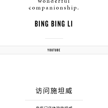
wonderful
companionship.
BING BING LI
YOUTUBE
访问施坦威