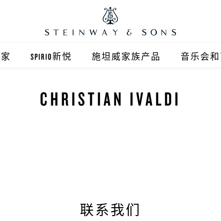
之家
SPIRIO新悦
施坦威家族产品
音乐会和
之家北京
施坦威钢琴
CHRISTIAN IVALDI
顺义旗舰店
波士顿钢琴
之家上海
郎朗钢琴
浦东旗舰店
艾塞克斯钢琴
之家西安
之家杭州
联系我们