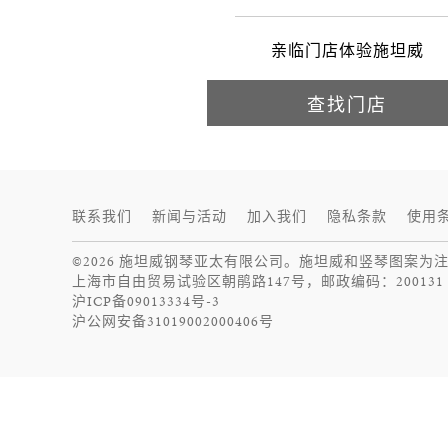
施坦威
亲临门店体验施坦威
查找门店
联系我们
新闻与活动
加入我们
隐私条款
使用
©2026 施坦威钢琴亚太有限公司。施坦威和竖琴图案为
上海市自由贸易试验区朝鹃路147号，邮政编码：200131
沪ICP备09013334号-3
沪公网安备31019002000406号