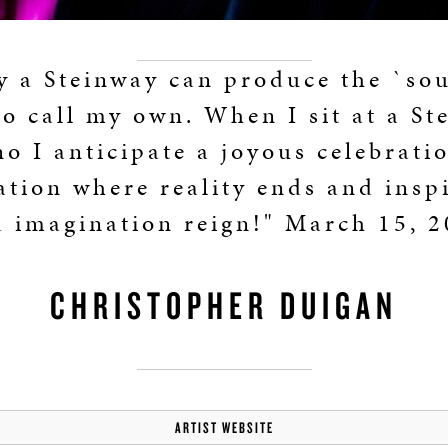
y a Steinway can produce the `sou
to call my own. When I sit at a St
no I anticipate a joyous celebratio
ation where reality ends and insp
 imagination reign!" March 15, 
CHRISTOPHER DUIGAN
ARTIST WEBSITE