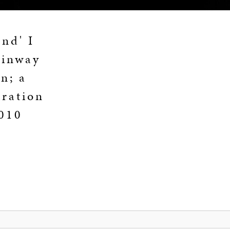
nd' I
einway
n; a
iration
2010