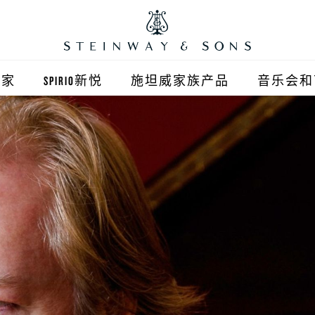
之家
SPIRIO新悦
施坦威家族产品
音乐会和
之家北京
施坦威钢琴
顺义旗舰店
波士顿钢琴
之家上海
郎朗钢琴
浦东旗舰店
艾塞克斯钢琴
之家西安
之家杭州