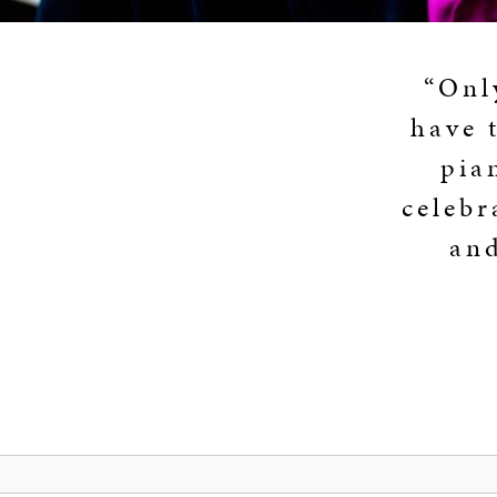
“Onl
have 
pia
celebr
and