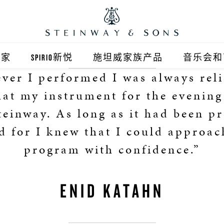
之家
SPIRIO新悦
施坦威家族产品
音乐会和
ver I performed I was always reli
之家北京
施坦威钢琴
hat my instrument for the evenin
顺义旗舰店
波士顿钢琴
teinway. As long as it had been p
d for I knew that I could approa
之家上海
郎朗钢琴
program with confidence.”
浦东旗舰店
艾塞克斯钢琴
之家西安
ENID KATAHN
之家杭州