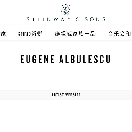
之家
SPIRIO新悦
施坦威家族产品
音乐会和
之家北京
施坦威钢琴
EUGENE ALBULESCU
顺义旗舰店
波士顿钢琴
之家上海
郎朗钢琴
浦东旗舰店
艾塞克斯钢琴
ARTIST WEBSITE
之家西安
之家杭州