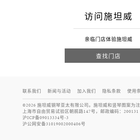
施坦威
访问施坦威
亲临门店体验施坦威
查找门店
联系我们
新闻与活动
加入我们
隐私条款
使用
©2026 施坦威钢琴亚太有限公司。施坦威和竖琴图案为
上海市自由贸易试验区朝鹃路147号，邮政编码：200131
沪ICP备09013334号-3
沪公网安备31019002000406号