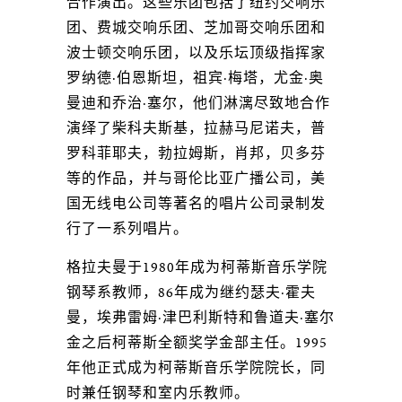
合作演出。这些乐团包括了纽约交响乐
团、费城交响乐团、芝加哥交响乐团和
波士顿交响乐团，以及乐坛顶级指挥家
罗纳德·伯恩斯坦，祖宾·梅塔，尤金·奥
曼迪和乔治·塞尔，他们淋漓尽致地合作
演绎了柴科夫斯基，拉赫马尼诺夫，普
罗科菲耶夫，勃拉姆斯，肖邦，贝多芬
等的作品，并与哥伦比亚广播公司，美
国无线电公司等著名的唱片公司录制发
行了一系列唱片。
格拉夫曼于1980年成为柯蒂斯音乐学院
钢琴系教师，86年成为继约瑟夫·霍夫
曼，埃弗雷姆·津巴利斯特和鲁道夫·塞尔
金之后柯蒂斯全额奖学金部主任。1995
年他正式成为柯蒂斯音乐学院院长，同
时兼任钢琴和室内乐教师。