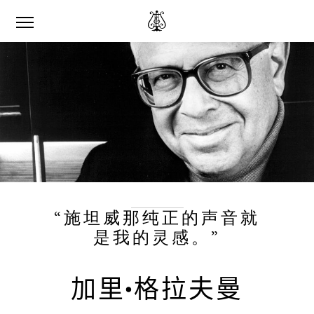
“施坦威那纯正的声音就
是我的灵感。”
加里•格拉夫曼