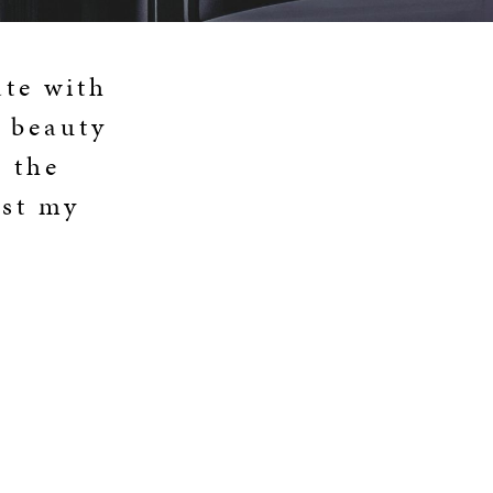
te with
e beauty
l the
ust my