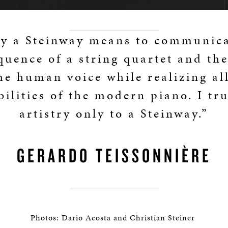
ay a Steinway means to communica
quence of a string quartet and th
he human voice while realizing al
bilities of the modern piano. I tr
artistry only to a Steinway.”
GERARDO TEISSONNIÈRE
Photos: Dario Acosta and Christian Steiner