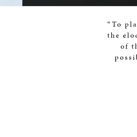
“To pl
the elo
of t
possi