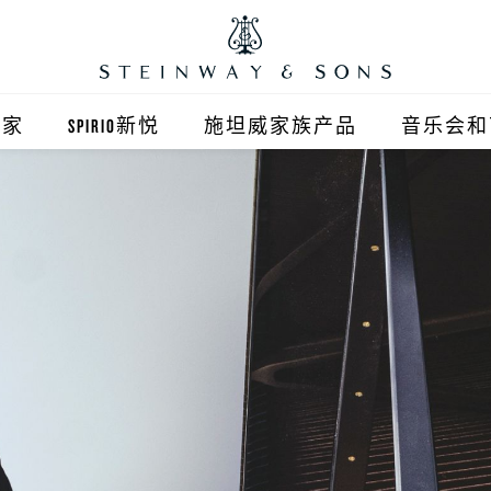
之家
SPIRIO新悦
施坦威家族产品
音乐会和
之家北京
施坦威钢琴
顺义旗舰店
波士顿钢琴
之家上海
郎朗钢琴
浦东旗舰店
艾塞克斯钢琴
之家西安
之家杭州