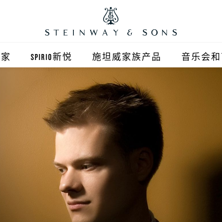
之家
SPIRIO新悦
施坦威家族产品
音乐会和
之家北京
施坦威钢琴
顺义旗舰店
波士顿钢琴
之家上海
郎朗钢琴
浦东旗舰店
艾塞克斯钢琴
之家西安
之家杭州