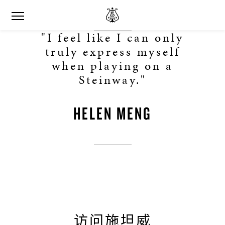
"I feel like I can only
truly express myself
when playing on a
Steinway."
HELEN MENG
访问施坦威