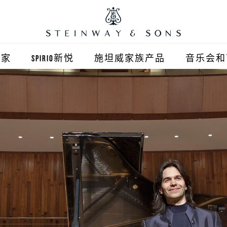
之家
SPIRIO新悦
施坦威家族产品
音乐会和
之家北京
施坦威钢琴
顺义旗舰店
波士顿钢琴
之家上海
郎朗钢琴
浦东旗舰店
艾塞克斯钢琴
之家西安
之家杭州