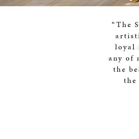
“The S
artis
loyal
any of 
the be
the