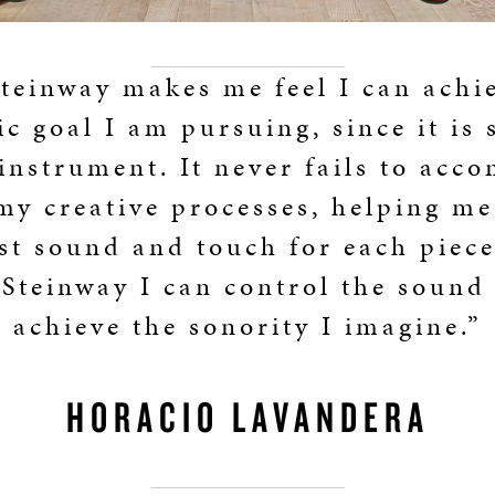
teinway makes me feel I can achi
tic goal I am pursuing, since it is 
 instrument. It never fails to acc
my creative processes, helping me
st sound and touch for each piec
 Steinway I can control the sound
achieve the sonority I imagine.”
HORACIO LAVANDERA