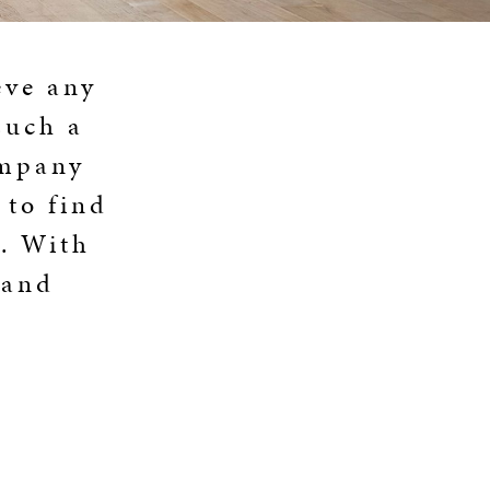
eve any
such a
ompany
 to find
e. With
 and