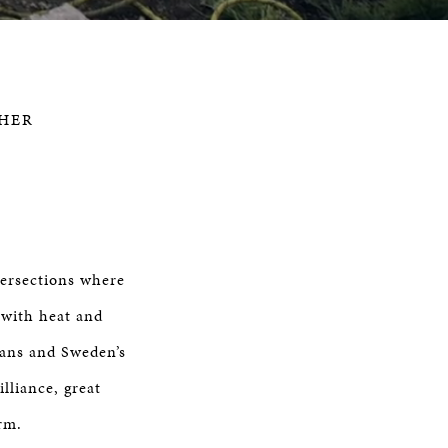
Time
HER
tersections where
 with heat and
vans and Sweden’s
lliance, great
rm.