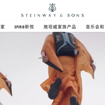
之家
SPIRIO新悦
施坦威家族产品
音乐会和
之家北京
施坦威钢琴
顺义旗舰店
波士顿钢琴
之家上海
郎朗钢琴
浦东旗舰店
艾塞克斯钢琴
之家西安
之家杭州