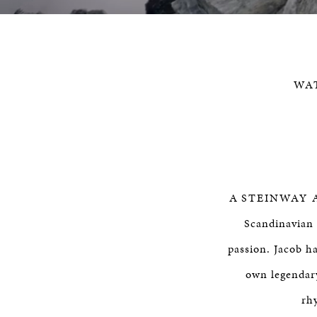
Loaded
:
Progress
:
0%
0%
WA
A
STEINWAY 
Scandinavian 
passion. Jacob h
own legendary
rh