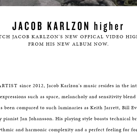
JACOB KARLZON
higher
TCH JACOB KARLZON'S NEW OFFICAL VIDEO
HIG
FROM HIS NEW ALBUM
NOW
.
ARTIST
since 2012, Jacob Karlzon's music resides in the in
expressions such as space, melancholy and sensitivity blend
as been compared to such luminaries as Keith Jarrett, Bill E
 pianist Jan Johansson. His playing style boasts technical bri
ythmic and harmonic complexity and a perfect feeling for fo