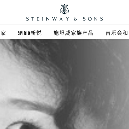
之家
SPIRIO新悦
施坦威家族产品
音乐会和
之家北京
施坦威钢琴
顺义旗舰店
波士顿钢琴
之家上海
郎朗钢琴
浦东旗舰店
艾塞克斯钢琴
之家西安
之家杭州