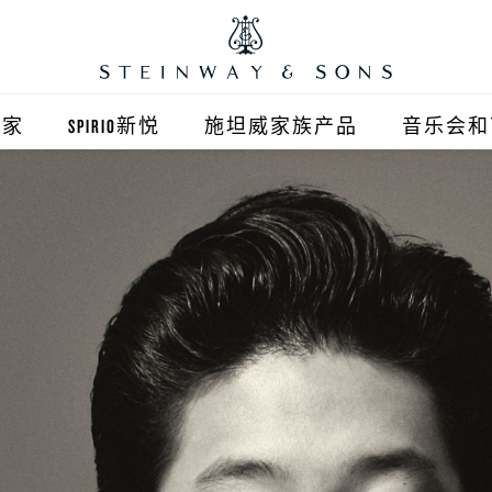
之家
SPIRIO新悦
施坦威家族产品
音乐会和
之家北京
施坦威钢琴
顺义旗舰店
波士顿钢琴
之家上海
郎朗钢琴
浦东旗舰店
艾塞克斯钢琴
之家西安
之家杭州