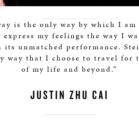
way is the only way by which I am 
y express my feelings the way I wa
 its unmatched performance. Ste
y way that I choose to travel for 
of my life and beyond.”
JUSTIN ZHU CAI