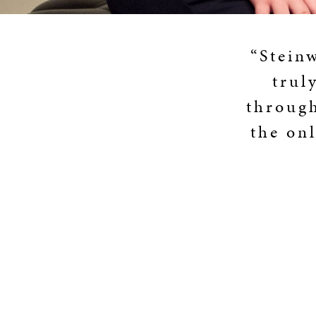
“Stein
trul
through
the onl