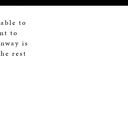
able to
nt to
inway is
the rest