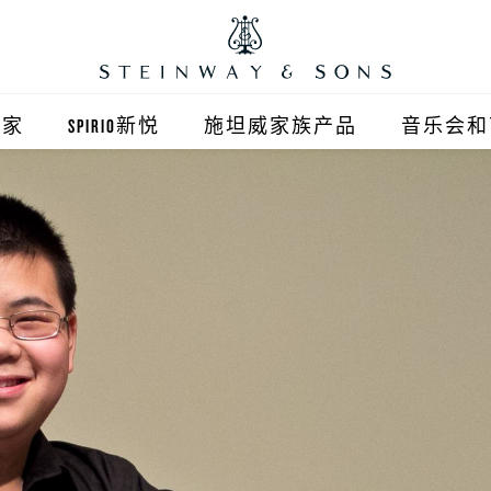
之家
SPIRIO新悦
施坦威家族产品
音乐会和
之家北京
施坦威钢琴
顺义旗舰店
波士顿钢琴
之家上海
郎朗钢琴
浦东旗舰店
艾塞克斯钢琴
之家西安
之家杭州