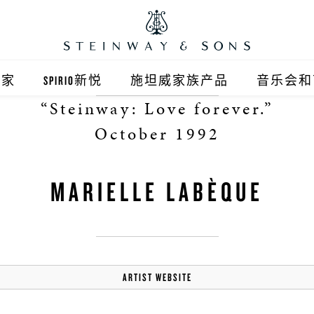
之家
SPIRIO新悦
施坦威家族产品
音乐会和
“Steinway: Love forever.”
之家北京
施坦威钢琴
October 1992
顺义旗舰店
波士顿钢琴
MARIELLE LABÈQUE
之家上海
郎朗钢琴
浦东旗舰店
艾塞克斯钢琴
之家西安
ARTIST WEBSITE
之家杭州