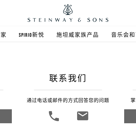
之家
SPIRIO新悦
施坦威家族产品
音乐会和
之家北京
施坦威钢琴
顺义旗舰店
波士顿钢琴
联系我们
之家上海
郎朗钢琴
浦东旗舰店
艾塞克斯钢琴
通过电话或邮件的方式回答您的问题
掌
之家西安
之家杭州