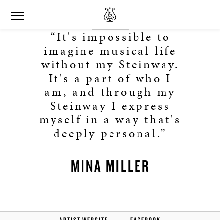
“It's impossible to
imagine musical life
without my Steinway.
It's a part of who I
am, and through my
Steinway I express
myself in a way that's
deeply personal.”
MINA MILLER
ARTIST WEBSITE
FACEBOOK