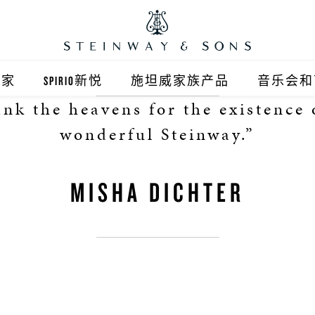
之家
SPIRIO新悦
施坦威家族产品
音乐会和
ank the heavens for the existence 
之家北京
施坦威钢琴
wonderful Steinway.”
顺义旗舰店
波士顿钢琴
MISHA DICHTER
之家上海
郎朗钢琴
浦东旗舰店
艾塞克斯钢琴
之家西安
之家杭州