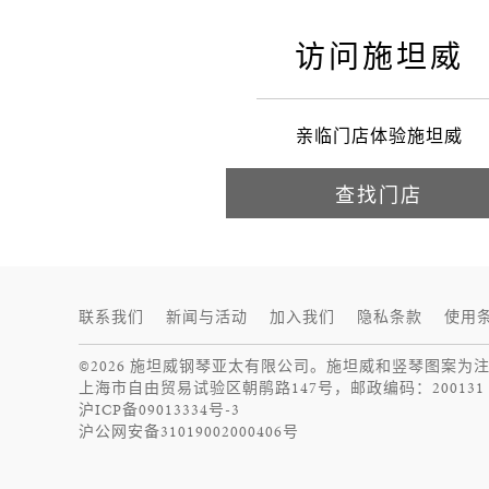
施坦威
访问施坦威
亲临门店体验施坦威
查找门店
联系我们
新闻与活动
加入我们
隐私条款
使用
©2026 施坦威钢琴亚太有限公司。施坦威和竖琴图案为
上海市自由贸易试验区朝鹃路147号，邮政编码：200131
沪ICP备09013334号-3
沪公网安备31019002000406号