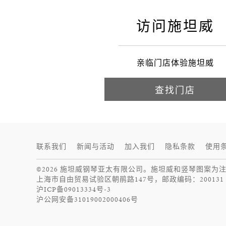
施坦威
访问施坦威
亲临门店体验施坦威
查找门店
联系我们
新闻与活动
加入我们
隐私条款
使用
©2026 施坦威钢琴亚太有限公司。施坦威和竖琴图案为
上海市自由贸易试验区朝鹃路147号，邮政编码：200131
沪ICP备09013334号-3
沪公网安备31019002000406号