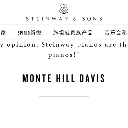
之家
SPIRIO新悦
施坦威家族产品
音乐会和
y opinion, Steinway pianos are th
之家北京
施坦威钢琴
pianos!"
顺义旗舰店
波士顿钢琴
MONTE HILL DAVIS
之家上海
郎朗钢琴
浦东旗舰店
艾塞克斯钢琴
之家西安
之家杭州