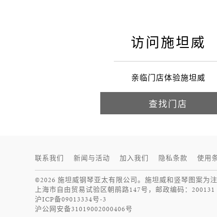
施坦威
访问施坦威
亲临门店体验施坦威
查找门店
联系我们
新闻与活动
加入我们
隐私条款
使用
©2026 施坦威钢琴亚太有限公司。施坦威和竖琴图案为
上海市自由贸易试验区朝鹃路147号，邮政编码：200131
沪ICP备09013334号-3
沪公网安备31019002000406号