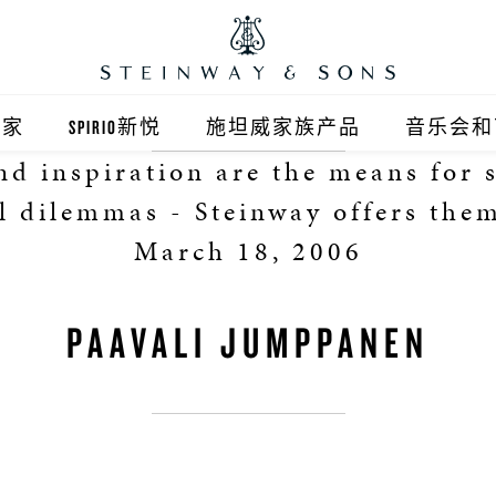
之家
SPIRIO新悦
施坦威家族产品
音乐会和
nd inspiration are the means for 
之家北京
施坦威钢琴
l dilemmas - Steinway offers them
顺义旗舰店
波士顿钢琴
March 18, 2006
之家上海
郎朗钢琴
PAAVALI JUMPPANEN
浦东旗舰店
艾塞克斯钢琴
之家西安
之家杭州