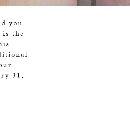
nd you
is the
his
ditional
our
ary 31,