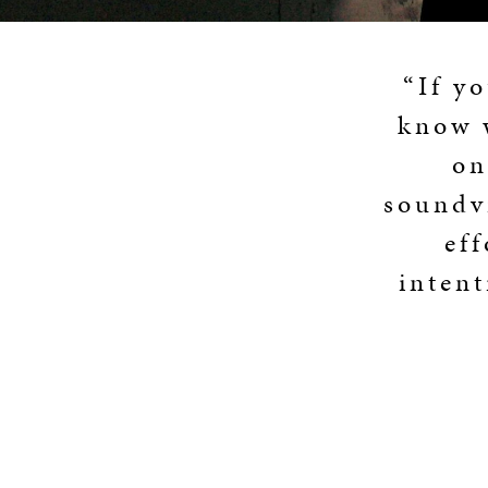
“If y
know 
on
soundvi
ef
intent