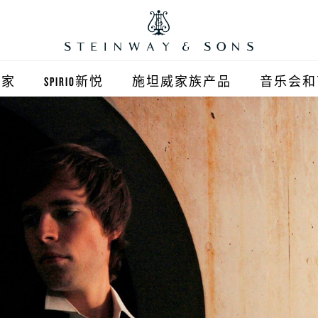
之家
SPIRIO新悦
施坦威家族产品
音乐会和
之家北京
施坦威钢琴
顺义旗舰店
波士顿钢琴
之家上海
郎朗钢琴
浦东旗舰店
艾塞克斯钢琴
之家西安
之家杭州