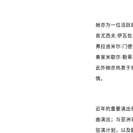
她亦为一位活跃
音尤西夫·伊瓦
弗拉迪米尔·门
奏家米歇尔·勒
此外她亦热衷于
情。
近年的重要演出
曲演出；与亚洲
驻演计划，以及