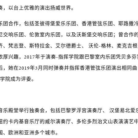
奏，以台上优雅的演出扬威世界。
乐团合作，包括圣彼得堡爱乐乐团、香港管弦乐团、耶路撒
尼交响乐团、伦敦室内乐团，以及沃斯堡交响乐团；曾合作
齐、梵志登、斯特拉金、艾尔德爵士、 沃伦-格林、麦克吉
浓厚兴趣，2017年于演奏-指挥学院跟巴黎室内乐团凭贝多
后，她在2019年3月同时弹奏并指挥香港管弦乐团演出相同
挥学院成为评委。
音乐殿堂举行独奏会，包括巴黎罗浮宫演奏厅、 汉堡易北爱
纽约卡内基音乐厅的威尔演奏厅、多伦多烈治文山表演演艺
国、欧洲和亚洲多个城市。