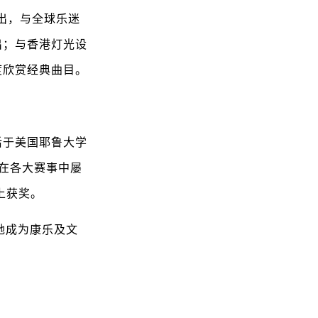
演出，与全球乐迷
出；与香港灯光设
度欣赏经典曲目。
后于美国耶鲁大学
她在各大赛事中屡
上获奖。
，她成为康乐及文