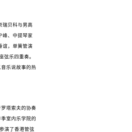
奈瑞贝科与男高
宁峰、中提琴家
垂谊，单簧管演
子座弦乐四重奏。
以音乐说故事的热
普罗塔索夫的协奏
春季室内乐学院的
月参演了香港管弦