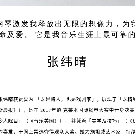
钢琴激发我释放出无限的想像力，为
命及爱。 它是我音乐生涯上最可靠
张纬晴
张纬晴获赞誉为 「既是诗人，也是戏剧家」，展现了「既精
晨报》），她在 2017年范·克莱本国际钢琴大赛中晋身决
令人瞩目」（《音乐美国》）， 并凭着「美学及技巧」（《
的喜爱，于网上票选夺得观众大奖。她为施坦威艺术家，持