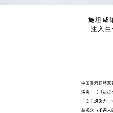
施坦威
注入生
中国香港钢琴家
演奏」（《达拉斯
「富于想象力，
获观众与乐评人