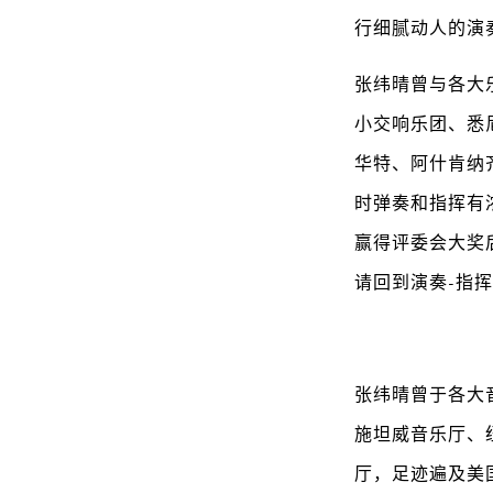
行细腻动人的演
张纬晴曾与各大
小交响乐团、悉
华特、阿什肯纳
时弹奏和指挥有
赢得评委会大奖
请回到演奏-指
张纬晴曾于各大
施坦威音乐厅、
厅，足迹遍及美