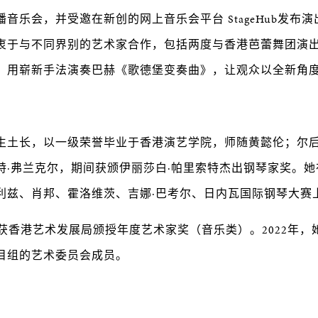
音乐会，并受邀在新创的网上音乐会平台 StageHub发布
衷于与不同界别的艺术家合作，包括两度与香港芭蕾舞团演
，用崭新手法演奏巴赫《歌德堡变奏曲》，让观众以全新角
生土长，以一级荣誉毕业于香港演艺学院，师随黄懿伦；尔
特·弗兰克尔，期间获颁伊丽莎白·帕里索特杰出钢琴家奖。
利兹、肖邦、霍洛维茨、吉娜·巴考尔、日内瓦国际钢琴大赛
晴获香港艺术发展局颁授年度艺术家奖（音乐类）。2022年
目组的艺术委员会成员。