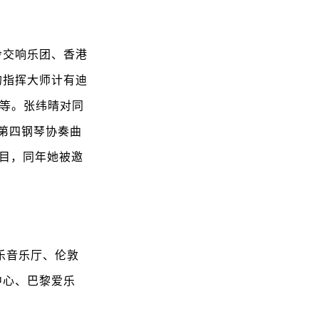
冷交响乐团、香港
的指挥大师计有迪
根等。张纬晴对同
芬第四钢琴协奏曲
曲目，同年她被邀
乐音乐厅、伦敦
中心、巴黎爱乐