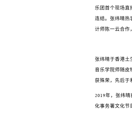
乐团首个现场直播
连结。张纬晴热
计师陈一云合作
张纬晴于香港土
音乐学院师随皮
获殊荣，先后于
2019年，张纬
化事务署文化节