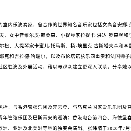
的室内乐演奏家，曾合作的世界知名音乐家包括女高音安娜·
佐夫、女中音维尔皮·赖桑森、小提琴家拉提卡·洪达-罗森堡和
德尔松、大提琴家卡蜜儿·托马斯、杨-埃里克·古斯塔夫森和李
蒂耶克和吉拉德·哈瑞尔，以及布伦塔诺弦乐四重奏和法国狮
社区驻演及外展活动，藉以与观众建立更深入联系，分享她
包括：与香港管弦乐团及梵志登、与乌克兰国家爱乐乐团及
青年管弦乐团及巴斯蒂安的巡演；香港电台第四台、海德堡
欧洲、亚洲及北美洲等地的独奏会演出。张纬晴于2020年7