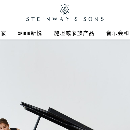
之家
SPIRIO新悦
施坦威家族产品
音乐会和
之家北京
施坦威钢琴
顺义旗舰店
波士顿钢琴
之家上海
郎朗钢琴
浦东旗舰店
艾塞克斯钢琴
之家西安
之家杭州