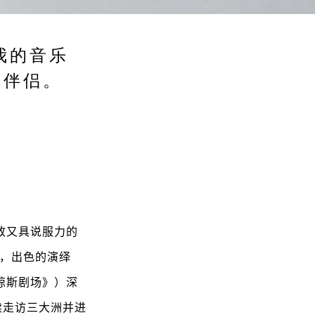
我的音乐
的伴侣。
致又具说服力的
赛，出色的演绎
琼斯剧场》）深
续走访三大洲并进