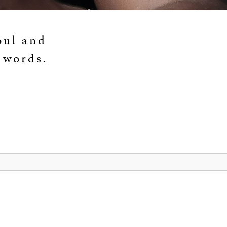
oul and
t words.