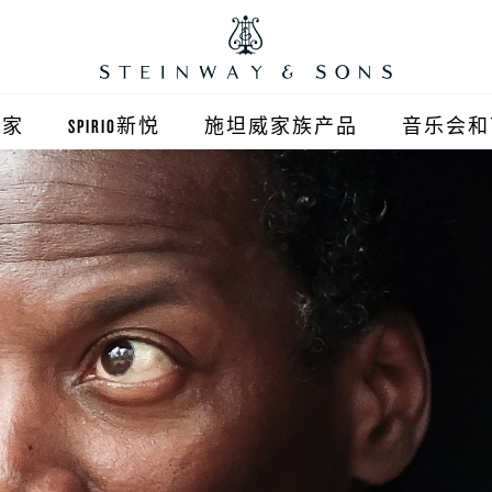
之家
SPIRIO新悦
施坦威家族产品
音乐会和
之家北京
施坦威钢琴
顺义旗舰店
波士顿钢琴
之家上海
郎朗钢琴
浦东旗舰店
艾塞克斯钢琴
之家西安
之家杭州