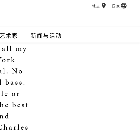
地点
国家
艺术家
新闻与活动
 all my
York
al. No
l bass.
tle or
the best
and
Charles