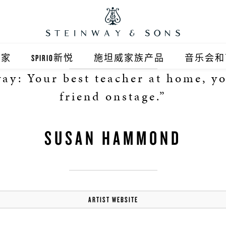
之家
SPIRIO新悦
施坦威家族产品
音乐会和
way: Your best teacher at home, yo
之家北京
施坦威钢琴
friend onstage.”
顺义旗舰店
波士顿钢琴
SUSAN HAMMOND
之家上海
郎朗钢琴
浦东旗舰店
艾塞克斯钢琴
之家西安
ARTIST WEBSITE
之家杭州