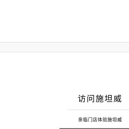
施坦威
访问施坦威
亲临门店体验施坦威