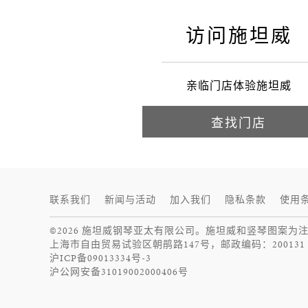
施坦威
访问施坦威
亲临门店体验施坦威
查找门店
联系我们
新闻与活动
加入我们
隐私条款
使用
©2026 施坦威钢琴亚太有限公司。施坦威和竖琴图案为
上海市自由贸易试验区朝鹃路147号，邮政编码：200131
沪ICP备09013334号-3
沪公网安备31019002000406号