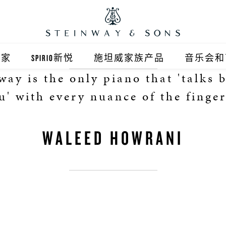
之家
SPIRIO新悦
施坦威家族产品
音乐会和
way is the only piano that 'talks 
之家北京
施坦威钢琴
u' with every nuance of the finger
顺义旗舰店
波士顿钢琴
WALEED HOWRANI
之家上海
郎朗钢琴
浦东旗舰店
艾塞克斯钢琴
之家西安
之家杭州