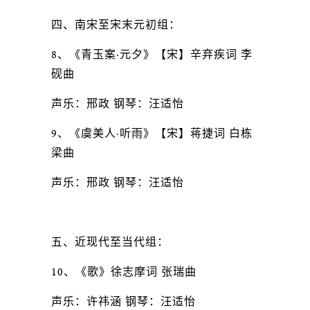
四、南宋至宋末元初组：
8、《青玉案·元夕》【宋】辛弃疾词 李
砚曲
声乐：邢政 钢琴：汪适怡
9、《虞美人·听雨》【宋】蒋捷词 白栋
梁曲
声乐：邢政 钢琴：汪适怡
五、近现代至当代组：
10、《歌》徐志摩词 张瑞曲
声乐：许祎涵 钢琴：汪适怡