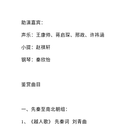
助演嘉宾：
声乐：王康帅、蒋启琛、邢政、许祎涵
小提：赵祺轩
钢琴：秦欣怡
鉴赏曲目
一、先秦至南北朝组：
1、《越人歌》 先秦词 刘青曲