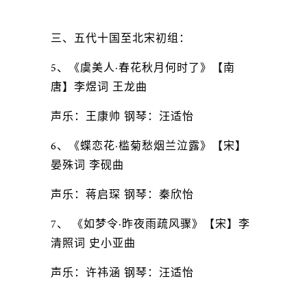
三、五代十国至北宋初组：
5、《虞美人·春花秋月何时了》【南
唐】李煜词 王龙曲
声乐：王康帅 钢琴：汪适怡
6、《蝶恋花·槛菊愁烟兰泣露》【宋】
晏殊词 李砚曲
声乐：蒋启琛 钢琴：秦欣怡
7、 《如梦令·昨夜雨疏风骤》【宋】李
清照词 史小亚曲
声乐：许祎涵 钢琴：汪适怡