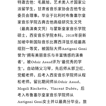
特邀吉他：毛晨旭，艺术类人才国家公
派留学生，甘肃省音乐家协会吉他专业
委员会理事。毕业于比利时布鲁塞尔皇
家音乐学院古典吉他高级研究生文凭
（最高演奏文凭）与蒙斯皇家音乐学院
硕士，西安音乐学院本科。2018年获新
加坡中新国际音乐比赛西洋弦乐组最高
组别一等奖，被国际大师Antigoni Goni
誉为"拥有美丽音乐与丰富情感的演奏
者"，被Odair Assad评为"最优秀的学
生"。自幼随父习琴，先后师从郭卫红、
党鲲老师，后考入西安音乐学院师从程
松老师。留比期间师从Odair Assad、
Magali Rischette、Vincent Dubès，后
考入布鲁塞尔皇家音乐学院师从
Antigoni Goni女士并以最高分毕业。旅