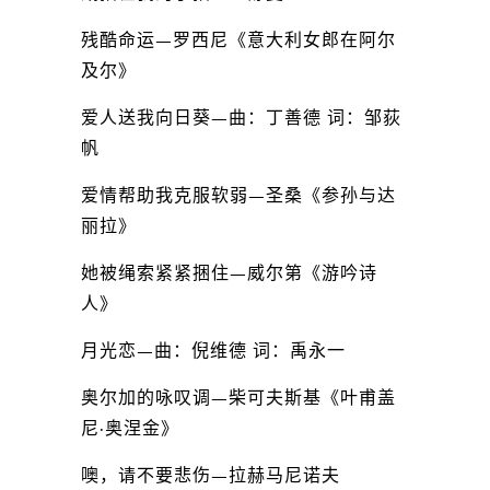
残酷命运—罗西尼《意大利女郎在阿尔
及尔》
爱人送我向日葵—曲：丁善德 词：邹荻
帆
爱情帮助我克服软弱—圣桑《参孙与达
丽拉》
她被绳索紧紧捆住—威尔第《游吟诗
人》
月光恋—曲：倪维德 词：禹永一
奥尔加的咏叹调—柴可夫斯基《叶甫盖
尼·奥涅金》
噢，请不要悲伤—拉赫马尼诺夫