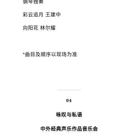
钢琴独奏
彩云追月 王建中
向阳花 林尔耀
*曲目及顺序以现场为准
04
咏叹与私语
中外经典声乐作品音乐会