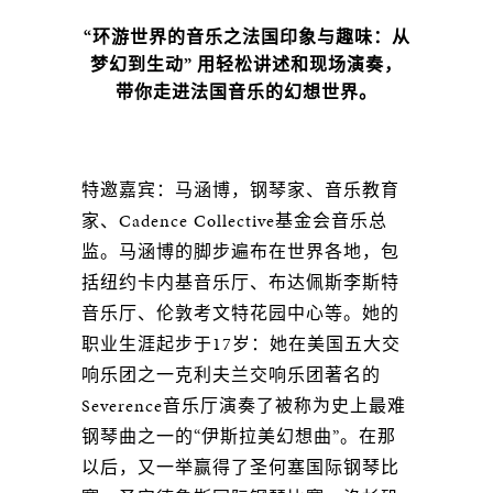
“环游世界的音乐之法国印象与趣味：从
梦幻到生动” 用轻松讲述和现场演奏，
带你走进法国音乐的幻想世界。
特邀嘉宾：马涵博，钢琴家、⾳乐教育
家、Cadence Collective基⾦会⾳乐总
监。马涵博的脚步遍布在世界各地，包
括纽约卡内基⾳乐厅、布达佩斯李斯特
⾳乐厅、伦敦考⽂特花园中⼼等。她的
职业⽣涯起步于17岁：她在美国五⼤交
响乐团之⼀克利夫兰交响乐团著名的
Severence⾳乐厅演奏了被称为史上最难
钢琴曲之⼀的“伊斯拉美幻想曲”。在那
以后，又⼀举赢得了圣何塞国际钢琴⽐