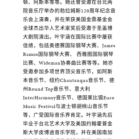
顿、阿斯本等等。她还曾受邀在台北两
院⾳乐厅举办的勃拉姆斯120周年纪念⾳
乐会上演奏，并在荣获美国⾦⿍基⾦会
全球杰出华⼈艺术家奖后受邀于圣盖博
⼤剧院演出。叶宇涵在国际⽐赛中屡获
佳绩，包括奥德赛国际钢琴⼤赛、James
Ramos国际钢琴⼤赛、 西雅图国际钢琴
⽐赛、Wideman协奏曲⽐赛等等。她亦
受邀参加多项世界顶尖⾳乐节，如阿斯
本⾳乐节、纽约Chautauqua⾳乐节、德
州Round Top⾳乐节、意⼤利
InterHarmony⾳乐节、德国莱⽐锡Euro
Music Festival与波⼠顿胡桃⼭⾳乐节
等，⼴受国际⾳乐界肯定。叶宇涵先后
毕业于台北艺术⼤学及美国约翰霍普⾦
斯⼤学⽪博迪⾳乐学院，并在美国南加