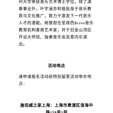
州⼤学荣获⾳乐艺术博⼠学位。除了演
奏事业外，叶宇涵亦积极投⾝于⾳乐教
育与⽂化推⼴，致⼒于激发下⼀代⾳乐
⼈才的潜能。她曾担任圣荷西Bravo⾳乐
教育机构客席艺术家，并于旧⾦⼭湾区
开设⼤师班、独奏⾳乐会及室内乐演
出。
活动地点
请申请报名活动前特别留意活动举办地
点：
施坦威之家上海：上海市黄浦区淮海中
路158号1层