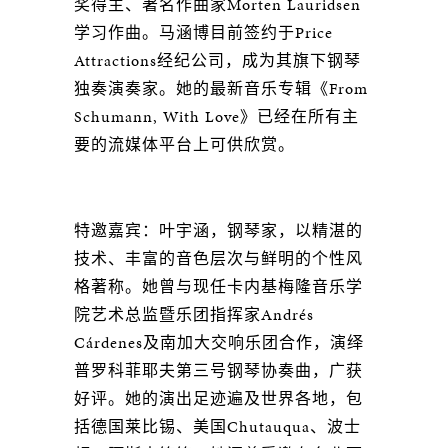
奖得主、著名作曲家Morten Lauridsen
学习作曲。马涵博⽬前签约于Price
Attractions经纪公司，成为其旗下钢琴
独奏演奏家。她的最新⾳乐专辑《From
Schumann, With Love》已经在所有主
要的流媒体平台上可供欣赏。
特邀嘉宾：叶宇涵，钢琴家，以精湛的
技术、丰富的⾳⾊层次与鲜明的个性风
格著称。她曾与现任卡内基梅隆⾳乐学
院艺术总监暨乐团指挥家Andrés
Cárdenes及南加⼤交响乐团合作，演绎
普罗科菲耶夫第三号钢琴协奏曲，⼴获
好评。她的演出⾜迹遍及世界各地，包
括德国莱⽐锡、美国Chutauqua、波⼠