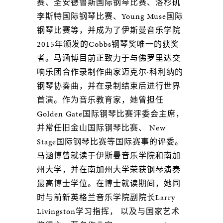
赛、圣安德鲁斯国际钢琴⽐赛、洛杉矶
李斯特国际钢琴⽐赛、Young Muse国际
钢琴⽐赛等，并成为了伊斯曼⾳乐学院
2015年颁发的Cobbs钢琴奖唯⼀的获奖
者。马涵博⽬前正致⼒于与佛罗⾥达交
响乐团合作录制作曲家迈克尔·科利纳的
钢琴协奏曲，并在录制结束后进⾏世界
⾸演。作为⾳乐教育家，她曾担任
Golden Gate国际钢琴⽐赛评委会主席，
并常任旧⾦⼭国际钢琴⽐赛、 New
Stage国际钢琴⽐赛等国际赛事的评委。
马涵博曾就读于伊斯曼⾳乐学院和南加
州⼤学，并在南加州⼤学荣获钢琴演奏
最⾼博⼠学位。在博⼠就读期间，她同
时与前新英格兰⾳乐学院副院长Larry
Livingston学习指挥， 以及与国家艺术