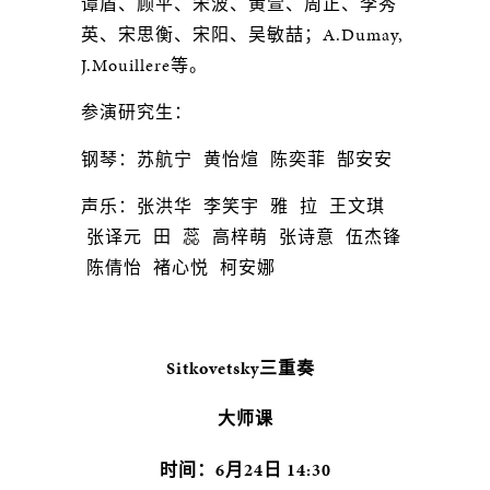
谭盾、顾平、宋波、黄萱、周正、李秀
英、宋思衡、宋阳、吴敏喆；A.Dumay,
J.Mouillere等。
参演研究生：
钢琴：苏航宁 黄怡煊 陈奕菲 郜安安
声乐：张洪华 李笑宇 雅 拉 王文琪
张译元 田 蕊 高梓萌 张诗意 伍杰锋
陈倩怡 褚心悦 柯安娜
Sitkovetsky三重奏
大师课
时间：6月24日 14:30