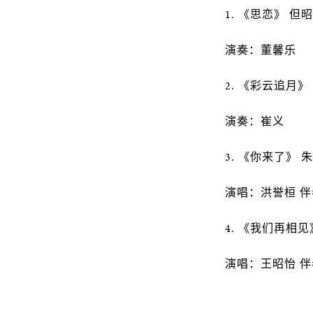
1. 《思恋》 但
演奏：董馨乐
2. 《彩云追月》
演奏：崔义
3. 《你来了》 
演唱：洪誉桓 
4. 《我们再相见
演唱：王昭怡 