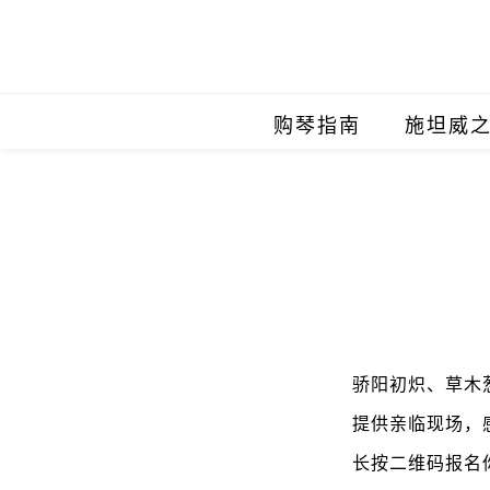
购琴指南
施坦威
施坦威
施坦威
施坦威
施坦威
骄阳初炽、草木
施坦威
提供亲临现场，
施坦威
长按二维码报名