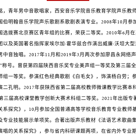
铭，青年男中音歌唱家，西安音乐学院音乐教育学院声乐教
伯明翰音乐学院声乐歌剧系歌剧表演专业。2008年10月参加
国选拨赛北京赛区青年组的比赛，荣获二等奖。2010年6月
团以及英国著名指挥家埃尔加·霍华兹合作演出威廉·沃坦大
中音独唱。2017年11月和2019年3月两次参加廖昌永网络
员”称号。曾获第四届陕西音乐奖专业美声组一等奖及第三届
师组一等奖。参演红色经典歌剧《白毛女》，饰演杨白劳；
演二孔明。2017年获陕西省第二届高校教师微课教学比赛本
省第三届高校课堂教学创新大赛术科组二等奖。2021年出版
关系探究》，10月参加全国普通高等学校音乐教育专业教师
及专业技能展示单项奖。合著出版声乐教材《法语艺术歌曲
演唱的关系探究》，参与省内科研课题两项，在省内外专业