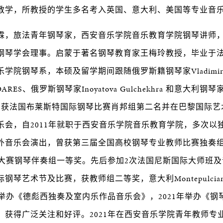
教学，所教授的学生多名考入英国、意大利、美国等专业音
霖，旅法青年钢琴家，西安音乐学院音乐教育学院钢琴讲师
钢琴学会理事。启蒙于著名钢琴教育家王梅玲教授，毕业于
学院钢琴系，本硕及留学期间跟随俄罗斯籍钢琴家Vladimir 
SOARES、俄罗斯钢琴家Inoyatova Gulchekhra 和意大利钢琴家G
i学习。曾获法国布莱斯特国际钢琴比赛肖邦组第二名并在巴黎国际
乐会，自2011年就职于西安音乐学院音乐教育学院，多次以
外音乐会演出，曾获第三届全国高校钢琴专业教师比赛独奏
音乐大赛钢琴伴奏组一等奖。先后参加2次法国尼斯国际大师班
钢琴艺术节及比赛，获教师组二等奖，意大利Montepulcia
年举办《德彪西独奏及室内乐作品音乐会》，2021年举办《
，获得广泛关注和好评。2021年在西安音乐学院青年教师专