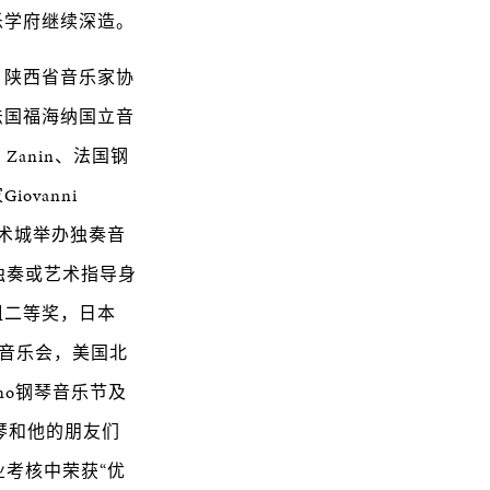
乐学府继续深造。
，陕西省音乐家协
法国福海纳国立音
Zanin、法国钢
iovanni
艺术城举办独奏音
独奏或艺术指导身
组二等奖，日本
及音乐会，美国北
no钢琴音乐节及
钢琴和他的朋友们
业考核中荣获“优