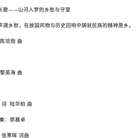
长歌——山河入梦的乡愁与守望
声溯乡愁，在故园风物与历史回响中铸就民族的精神原乡。
 陈培勋 曲
 黎英海 曲
帆 词 陆华柏 曲
伴奏：郭晨卓
 张寒晖 词曲