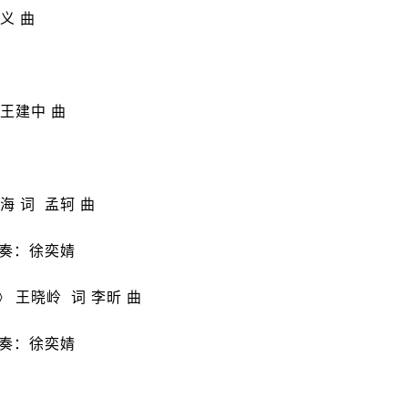
昭义 曲
 王建中 曲
朱海 词 孟轲 曲
伴奏：徐奕婧
》 王晓岭 词 李昕 曲
伴奏：徐奕婧