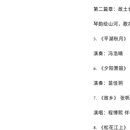
第二篇章：故土
琴韵绘山河，歌
5. 《平湖秋月》
演奏：冯浩喃
6. 《夕阳箫鼓》
演奏：苗佳玥
7. 《故乡》 张
演唱：程博熙 
8. 《松花江上》