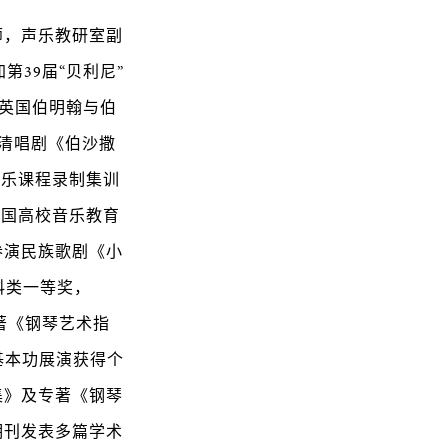
师，声乐教研室副
第39届“贝利尼”
在英国伯明翰与伯
型清唱剧《伯沙撒
声乐课程录制集训
全国高校音乐教育
参演民族歌剧《小
科类一等奖，
专著《钢琴艺术指
基本功展演获得个
集》及专著《钢琴
期刊发表多篇学术