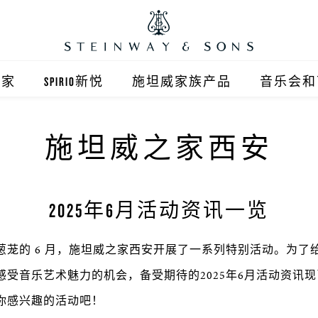
之家
SPIRIO新悦
施坦威家族产品
音乐会和
之家北京
施坦威钢琴
施坦威之家西安
顺义旗舰店
波士顿钢琴
之家上海
郎朗钢琴
2025年6月活动资讯一览
浦东旗舰店
艾塞克斯钢琴
葱茏的 6 月，施坦威之家西安开展了一系列特别活动。为了
之家西安
感受音乐艺术魅力的机会，备受期待的2025年6月活动资讯
之家杭州
你感兴趣的活动吧！