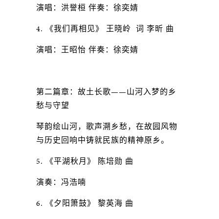
演唱：洪誉桓 伴奏：徐奕婧
4. 《我们再相见》 王晓岭 词 李昕 曲
演唱：王昭怡 伴奏：徐奕婧
第二篇章：故土长歌——山河入梦的乡
愁与守望
琴韵绘山河，歌声溯乡愁，在故园风物
与历史回响中铸就民族的精神原乡。
5. 《平湖秋月》 陈培勋 曲
演奏：冯浩喃
6. 《夕阳箫鼓》 黎英海 曲