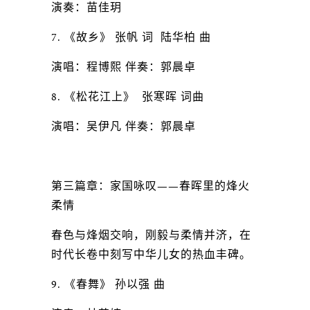
演奏：苗佳玥
7. 《故乡》 张帆 词 陆华柏 曲
演唱：程博熙 伴奏：郭晨卓
8. 《松花江上》 张寒晖 词曲
演唱：吴伊凡 伴奏：郭晨卓
第三篇章：家国咏叹——春晖里的烽火
柔情
春色与烽烟交响，刚毅与柔情并济，在
时代长卷中刻写中华儿女的热血丰碑。
9. 《春舞》 孙以强 曲