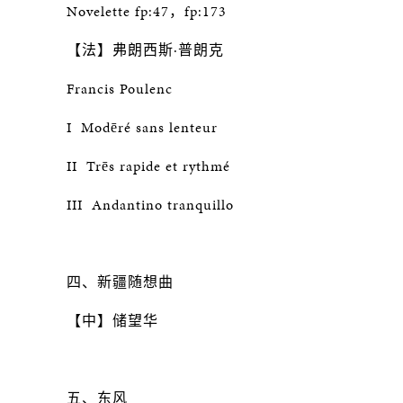
Novelette fp:47，fp:173
【法】弗朗西斯·普朗克
Francis Poulenc
I Modēré sans lenteur
II Trēs rapide et rythmé
III Andantino tranquillo
四、新疆随想曲
【中】储望华
五、东风