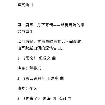
鉴赏曲目
第一篇章：月下寄情——琴键流淌的思
念与重逢
以月为媒，琴声与歌声共诉人间聚散，
谱写跨越山河的深情告白。
1. 《思恋》 但昭义 曲
演奏：董馨乐
2. 《彩云追月》 王建中 曲
演奏：崔义
3. 《你来了》 朱海 词 孟轲 曲