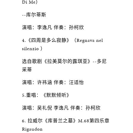
Di Me）
--库尔蒂斯
演唱：李逸凡 伴奏：孙柯欣
4.《四周是多么寂静》（Regnava nel
silenzio ）
选自歌剧《拉美莫尔的露琪亚》--多尼
采蒂
演唱：许祎涵 伴奏：汪适怡
5.重唱：《默默倾听》
演唱：吴礼倪 李逸凡 伴奏：孙柯欣
6. 拉威尔《库普兰之墓》M.68第四乐章
Rigaudon