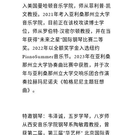
入美国曼哈顿音乐学院，师从菲利普·凯
文教授。2021年考入亚利桑那州立大学
音乐学院，目前正在该校攻读博士学
位，师从罗伯特·汉密尔顿教授，并在当
年获得“未来之星”国际钢琴比赛二等
奖。2022年以全额奖学金入选纽约
PianoSummer音乐节。2023年在亚利桑
那州立大学协奏曲比赛中获胜，并于次
年与亚利桑那州立大学交响乐团合作演
奏拉赫玛尼诺夫《帕格尼尼主题狂想
曲》。
特邀钢琴：韦泽诚，五岁学琴，八岁师
从西安音乐学院钢琴系陶敏霞教授，曾
获第二届，第三届“华艺杯” 北京国际青