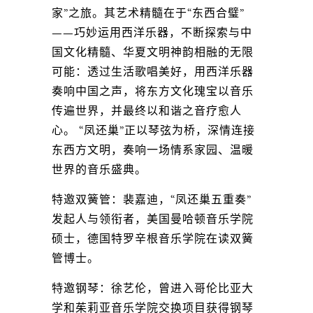
家”之旅。其艺术精髓在于“东西合璧”
——巧妙运用西洋乐器，不断探索与中
国文化精髓、华夏文明神韵相融的无限
可能：透过生活歌唱美好，用西洋乐器
奏响中国之声，将东方文化瑰宝以音乐
传遍世界，并最终以和谐之音疗愈人
心。 “凤还巢”正以琴弦为桥，深情连接
东西方文明，奏响一场情系家园、温暖
世界的音乐盛典。
特邀双簧管：裴嘉迪，“凤还巢五重奏”
发起人与领衔者，美国曼哈顿音乐学院
硕士，德国特罗辛根音乐学院在读双簧
管博士。
特邀钢琴：徐艺伦，曾进入哥伦比亚大
学和茱莉亚音乐学院交换项目获得钢琴