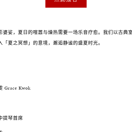
影婆娑，夏日的喧嚣与燥热需要一场乐音疗愈。我们以古典
入「夏之冥想」的意境，邂逅静谧的盛夏时光。
race Kwok
家
中提琴首席