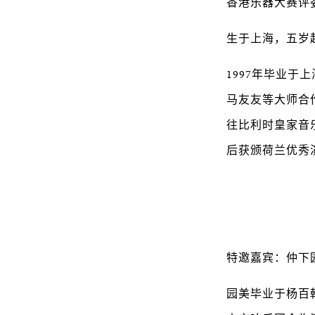
香港乐器大赛评
生于上海，五岁
1997年毕业于
马友友等大师合作
往比利时皇家音
后获颁荷兰优秀
特邀嘉宾：仲下园美 S
园美毕业于杨百