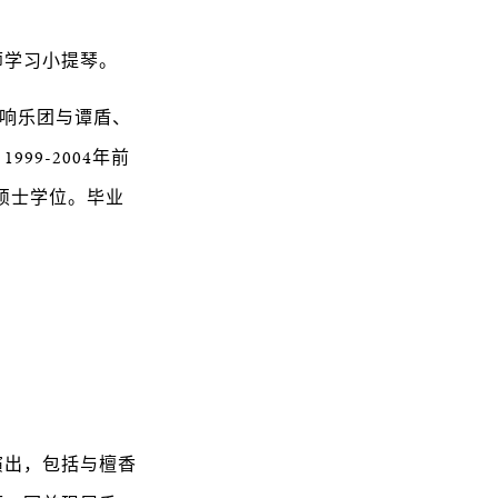
师学习小提琴。
交响乐团与谭盾、
9-2004年前
硕士学位。毕业
演出，包括与檀香