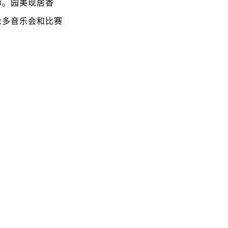
师。园美现居香
众多音乐会和比赛