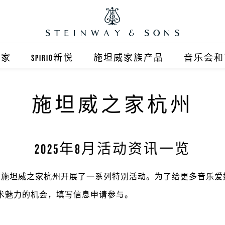
之家
SPIRIO新悦
施坦威家族产品
音乐会和
之家北京
施坦威钢琴
施坦威之家杭州
顺义旗舰店
波士顿钢琴
之家上海
郎朗钢琴
2025年8月活动资讯一览
浦东旗舰店
艾塞克斯钢琴
，施坦威之家杭州开展了一系列特别活动。为了给更多音乐爱
之家西安
术魅力的机会，填写信息申请参与。
之家杭州