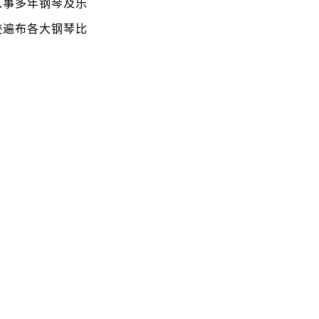
从事多年钢琴及乐
迹遍布各大钢琴比