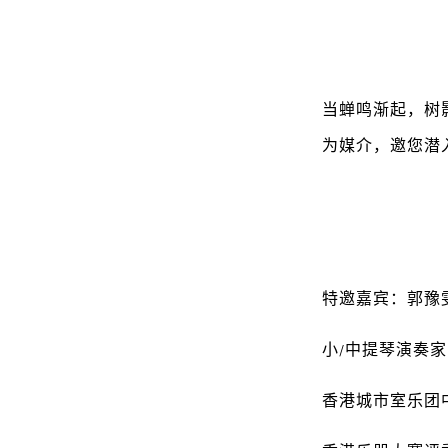
当蝉鸣渐起，树
为媒介，邀您潜
特邀嘉宾：郭豫雯 G
小/中提琴演奏
香港城市室乐团