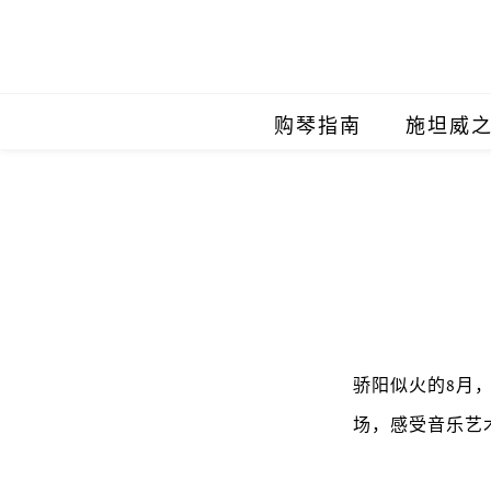
购琴指南
施坦威
施坦威
施坦威
施坦威
施坦威
骄阳似火的8月
施坦威
场，感受音乐艺
施坦威