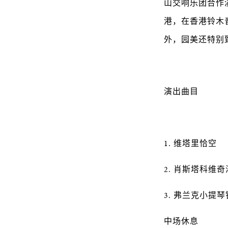
山交响乐团合作
港，在香港铃木
外，园美还特别
演出曲目
1. 维塔里恰空
2. 肖斯塔科维
3. 弗兰克小提
中场休息