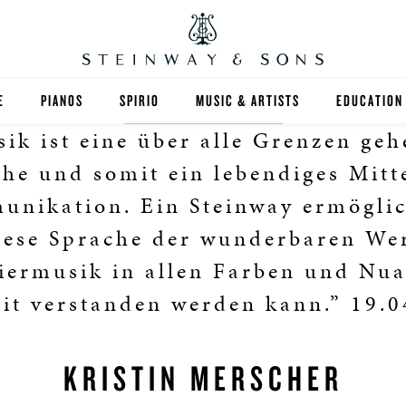
E
PIANOS
SPIRIO
MUSIC & ARTISTS
EDUCATION
ik ist eine über alle Grenzen ge
GRANDS
SPIRIO R
FIND A TEA
he und somit ein lebendiges Mitt
UPRIGHTS
HIGHER ED
nikation. Ein Steinway ermöglic
iese Sprache der wunderbaren We
EXOTIC WOODS
K-12
iermusik in allen Farben und Nu
SPECIAL COLLECTIONS
SELECT ST
it verstanden werden kann.” 19.
LIMITED EDITIONS
MUSIC TEA
KRISTIN MERSCHER
BESPOKE
SELECTION