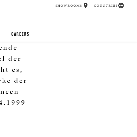
SHOWROOMS
COUNTRIES
CAREERS
hende
CHER
el der
UCATION
ht es,
rke der
ancen
UDIOS
04.1999
CHERS
 ROOM